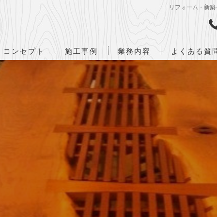
リフォーム・新築
コンセプト
施工事例
業務内容
よくある質
ハーフビルド
設計・監理業務
企画・立案から竣工までの流れ