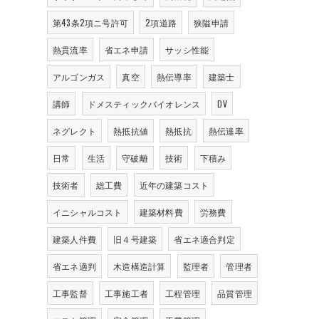
第43条2項ニ号許可
2項道路
狭隘申請
熱貫流率
省エネ申請
サッシ性能
アルゴンガス
真空
熱伝導率
建築士
講師
ドメスティックバイオレンス
DV
ネグレクト
熱抵抗値
熱抵抗
熱伝達率
日常
生活
守破離
技術
下積み
技術者
総工費
近年の建築コスト
イニシャルコスト
建築材料費
労務費
建築人件費
旧４号建築
省エネ適合判定
省エネ適判
木造構造計算
監理者
管理者
工事監督
工事施工者
工程管理
品質管理