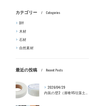
カテゴリー
Categories
DIY
木材
石材
自然素材
最近の投稿
Recent Posts
2026/04/29
内装の壁2（漆喰VS珪藻土VSビニールクロス 価格比較編）