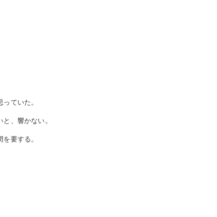
思っていた。
いと、響かない。
間を要する。
。
。