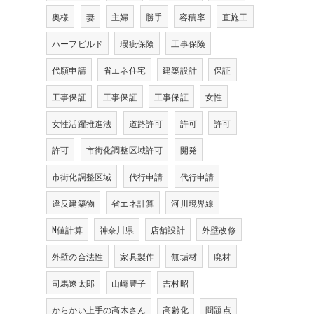
奥様
妻
主婦
勝手
容積率
直施工
ハーフビルド
瑕疵保険
工事保険
代願申請
省エネ住宅
建築設計
保証
工事保証
工事保証
工事保証
女性
女性活躍推進法
道路許可
許可
許可
許可
市街化調整区域許可
開発
市街化調整区域
代行申請
代行申請
違反建築物
省エネ計算
河川境界線
N値計算
神奈川県
店舗設計
外壁改修
外壁の合法性
家具製作
無垢材
廃材
司馬遼太郎
山崎豊子
吉村昭
からかい上手の高木さん
高齢化
問題点