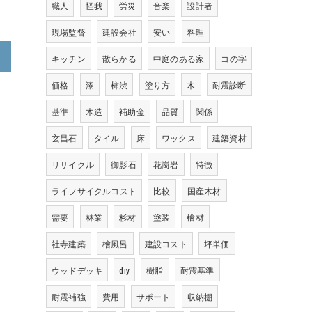
職人
怪我
労災
音楽
設計者
現場監督
建設会社
安い
料理
>
キッチン
散らかる
中庭のある家
コの字
価格
漆
柿渋
塗り方
木
耐震診断
基準
木造
補助金
品質
関係
玄昌石
タイル
床
ワックス
建築資材
リサイクル
御影石
花崗岩
特徴
ライフサイクルコスト
比較
国産木材
需要
林業
杉材
塗装
檜材
社寺建築
檜風呂
建設コスト
坪単価
ウッドデッキ
diy
樹脂
耐震基準
耐震補強
費用
サポート
収納棚