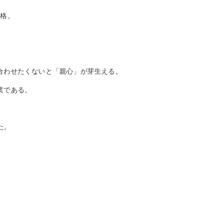
合格。
合わせたくないと「親心」が芽生える。
業である。
た。