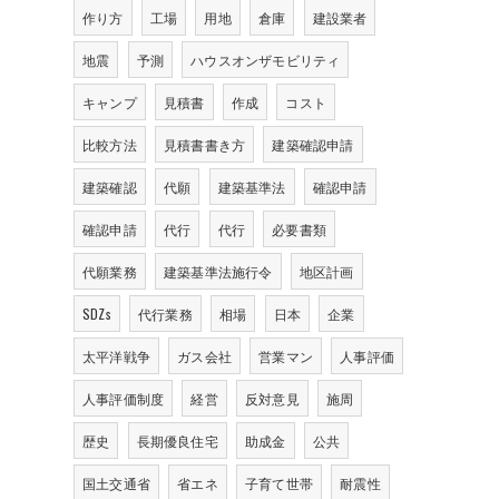
作り方
工場
用地
倉庫
建設業者
地震
予測
ハウスオンザモビリティ
キャンプ
見積書
作成
コスト
比較方法
見積書書き方
建築確認申請
建築確認
代願
建築基準法
確認申請
確認申請
代行
代行
必要書類
代願業務
建築基準法施行令
地区計画
SDZs
代行業務
相場
日本
企業
太平洋戦争
ガス会社
営業マン
人事評価
人事評価制度
経営
反対意見
施周
歴史
長期優良住宅
助成金
公共
国土交通省
省エネ
子育て世帯
耐震性