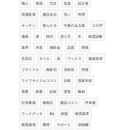
職人
怪我
労災
音楽
設計者
現場監督
建設会社
安い
料理
キッチン
散らかる
中庭のある家
コの字
価格
漆
柿渋
塗り方
木
耐震診断
基準
木造
補助金
品質
関係
玄昌石
タイル
床
ワックス
建築資材
リサイクル
御影石
花崗岩
特徴
ライフサイクルコスト
比較
国産木材
需要
林業
杉材
塗装
檜材
社寺建築
檜風呂
建設コスト
坪単価
ウッドデッキ
diy
樹脂
耐震基準
耐震補強
費用
サポート
収納棚