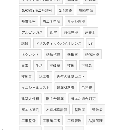
第43条2項ニ号許可
2項道路
狭隘申請
熱貫流率
省エネ申請
サッシ性能
アルゴンガス
真空
熱伝導率
建築士
講師
ドメスティックバイオレンス
DV
ネグレクト
熱抵抗値
熱抵抗
熱伝達率
日常
生活
守破離
技術
下積み
技術者
総工費
近年の建築コスト
イニシャルコスト
建築材料費
労務費
建築人件費
旧４号建築
省エネ適合判定
省エネ適判
木造構造計算
監理者
管理者
工事監督
工事施工者
工程管理
品質管理