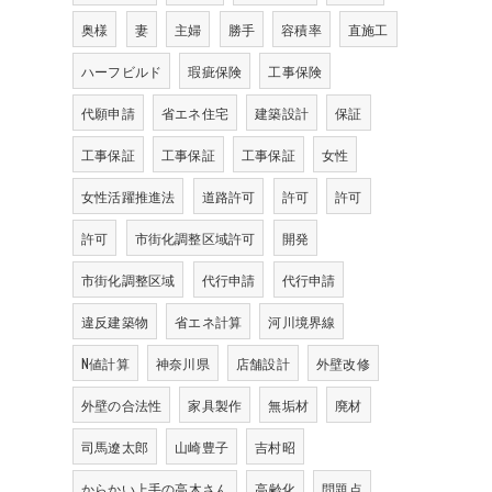
奥様
妻
主婦
勝手
容積率
直施工
ハーフビルド
瑕疵保険
工事保険
代願申請
省エネ住宅
建築設計
保証
工事保証
工事保証
工事保証
女性
女性活躍推進法
道路許可
許可
許可
許可
市街化調整区域許可
開発
市街化調整区域
代行申請
代行申請
違反建築物
省エネ計算
河川境界線
N値計算
神奈川県
店舗設計
外壁改修
外壁の合法性
家具製作
無垢材
廃材
司馬遼太郎
山崎豊子
吉村昭
からかい上手の高木さん
高齢化
問題点