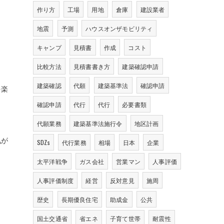
作り方
工場
用地
倉庫
建設業者
地震
予測
ハウスオンザモビリティ
キャンプ
見積書
作成
コスト
比較方法
見積書書き方
建築確認申請
建築確認
代願
建築基準法
確認申請
を楽
確認申請
代行
代行
必要書類
代願業務
建築基準法施行令
地区計画
気が
SDZs
代行業務
相場
日本
企業
太平洋戦争
ガス会社
営業マン
人事評価
人事評価制度
経営
反対意見
施周
歴史
長期優良住宅
助成金
公共
国土交通省
省エネ
子育て世帯
耐震性