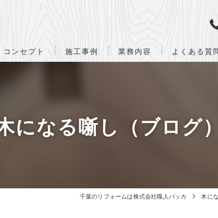
コンセプト
施工事例
業務内容
よくある質
ハーフビルド
設計・監理業務
企画・立案から竣工までの流れ
木になる噺し（ブログ
千葉のリフォームは株式会社職人バッカ
木に