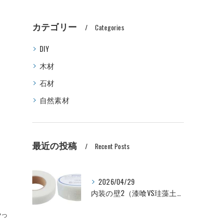
カテゴリー
Categories
DIY
木材
石材
自然素材
最近の投稿
Recent Posts
2026/04/29
内装の壁2（漆喰VS珪藻土VSビニールクロス 価格比較編）
やっ