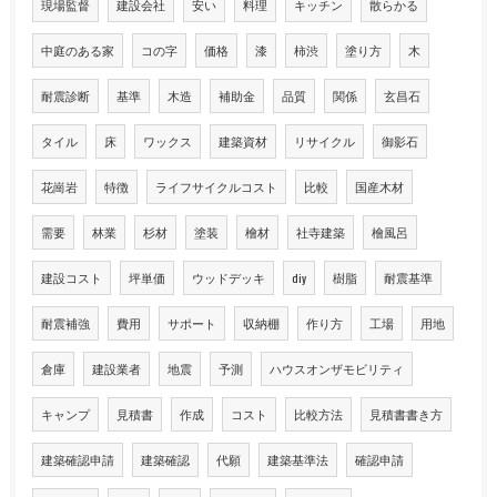
現場監督
建設会社
安い
料理
キッチン
散らかる
中庭のある家
コの字
価格
漆
柿渋
塗り方
木
耐震診断
基準
木造
補助金
品質
関係
玄昌石
タイル
床
ワックス
建築資材
リサイクル
御影石
花崗岩
特徴
ライフサイクルコスト
比較
国産木材
需要
林業
杉材
塗装
檜材
社寺建築
檜風呂
建設コスト
坪単価
ウッドデッキ
diy
樹脂
耐震基準
耐震補強
費用
サポート
収納棚
作り方
工場
用地
倉庫
建設業者
地震
予測
ハウスオンザモビリティ
キャンプ
見積書
作成
コスト
比較方法
見積書書き方
建築確認申請
建築確認
代願
建築基準法
確認申請