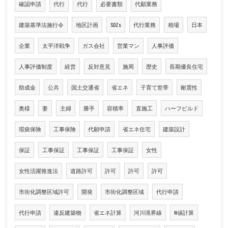
確認申請
代行
代行
必要書類
代願業務
建築基準法施行令
地区計画
SDZs
代行業務
相場
日本
企業
太平洋戦争
ガス会社
営業マン
人事評価
人事評価制度
経営
反対意見
施周
歴史
長期優良住宅
助成金
公共
国土交通省
省エネ
子育て世帯
耐震性
奥様
妻
主婦
勝手
容積率
直施工
ハーフビルド
瑕疵保険
工事保険
代願申請
省エネ住宅
建築設計
保証
工事保証
工事保証
工事保証
女性
女性活躍推進法
道路許可
許可
許可
許可
市街化調整区域許可
開発
市街化調整区域
代行申請
代行申請
違反建築物
省エネ計算
河川境界線
N値計算