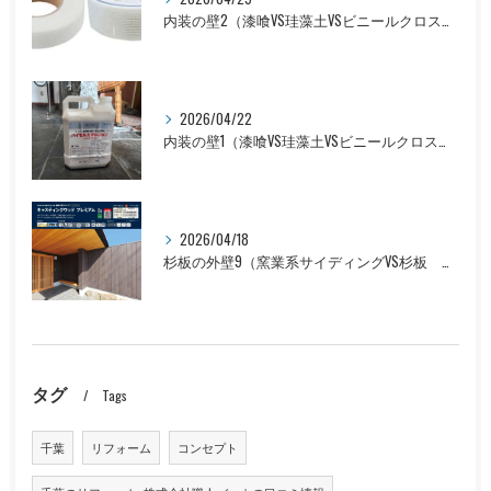
内装の壁2（漆喰VS珪藻土VSビニールクロス 価格比較編）
2026/04/22
内装の壁1（漆喰VS珪藻土VSビニールクロス 性能比較編）
2026/04/18
杉板の外壁9（窯業系サイディングVS杉板 価格比較編）
タグ
Tags
千葉
リフォーム
コンセプト