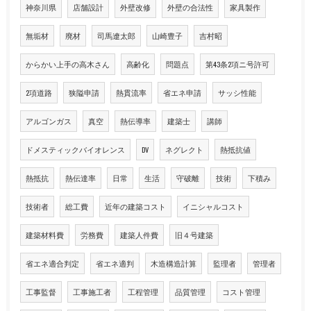
神奈川県
店舗設計
外壁改修
外壁の合法性
家具製作
無垢材
廃材
司馬遼太郎
山崎豊子
吉村昭
からかい上手の高木さん
高齢化
問題点
第43条2項ニ号許可
2項道路
狭隘申請
熱貫流率
省エネ申請
サッシ性能
アルゴンガス
真空
熱伝導率
建築士
講師
ドメスティックバイオレンス
DV
ネグレクト
熱抵抗値
熱抵抗
熱伝達率
日常
生活
守破離
技術
下積み
技術者
総工費
近年の建築コスト
イニシャルコスト
建築材料費
労務費
建築人件費
旧４号建築
省エネ適合判定
省エネ適判
木造構造計算
監理者
管理者
工事監督
工事施工者
工程管理
品質管理
コスト管理