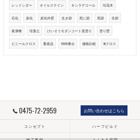
レッドシダー
オイルステイン
キシラデコール
珪花木
石化
炭化
炭化外壁
生き節
死に節
死節
生節
眞漆喰
珪藻土
けいそうモダンコート直塗り
塗り壁
ビニールクロス
量産品
1000番台
価格比較
Mクロス
0475-72-2959
お問い合わせはこちら
コンセプト
ハーフビルド
施工事例
よくある質問