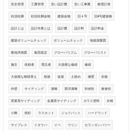
安全管理
工費管理
安い設計費
安い工事費
耐震計算
柱頭柱脚
柱頭柱脚金物
建築金物
旧４号
旧4号建築物
設計とは
設計作業とは
設計費
設計料
設計料金
建築ボリュームチェック
ボリュームチェック
地籍測量図
敷地求積図
集団規定
グローバリズム
グローバリスト
施主
依頼者
受託者
大規模な修繕
修繕
大規模な模様替え
移築
改築
土留め
擁壁
杉板
外壁
サイディング
漆喰
西洋漆喰
対候性
耐食性
窯業系サイディング
金属系サイディング
ガラス塗料
弁柄
小舞
焼杉
ラスカット
ジョリパット
ハードウッド
サイプレス
イタウバ
イペ
ウリン
セランガンバツー