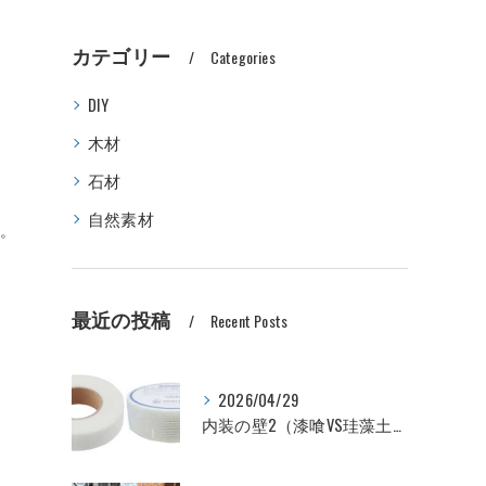
カテゴリー
Categories
DIY
木材
石材
自然素材
た。
最近の投稿
Recent Posts
2026/04/29
内装の壁2（漆喰VS珪藻土VSビニールクロス 価格比較編）