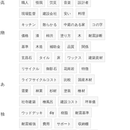
職人
怪我
労災
音楽
設計者
で高
現場監督
建設会社
安い
料理
キッチン
散らかる
中庭のある家
コの字
代物
価格
漆
柿渋
塗り方
木
耐震診断
基準
木造
補助金
品質
関係
玄昌石
タイル
床
ワックス
建築資材
リサイクル
御影石
花崗岩
特徴
ライフサイクルコスト
比較
国産木材
であ
需要
林業
杉材
塗装
檜材
社寺建築
檜風呂
建設コスト
坪単価
ウッドデッキ
diy
樹脂
耐震基準
う独
耐震補強
費用
サポート
収納棚