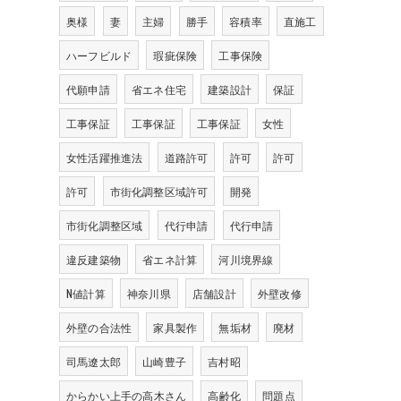
奥様
妻
主婦
勝手
容積率
直施工
ハーフビルド
瑕疵保険
工事保険
代願申請
省エネ住宅
建築設計
保証
工事保証
工事保証
工事保証
女性
女性活躍推進法
道路許可
許可
許可
許可
市街化調整区域許可
開発
市街化調整区域
代行申請
代行申請
違反建築物
省エネ計算
河川境界線
N値計算
神奈川県
店舗設計
外壁改修
外壁の合法性
家具製作
無垢材
廃材
司馬遼太郎
山崎豊子
吉村昭
からかい上手の高木さん
高齢化
問題点