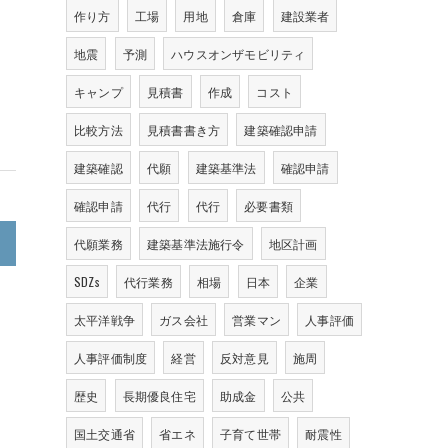
作り方
工場
用地
倉庫
建設業者
地震
予測
ハウスオンザモビリティ
キャンプ
見積書
作成
コスト
比較方法
見積書書き方
建築確認申請
建築確認
代願
建築基準法
確認申請
確認申請
代行
代行
必要書類
>
代願業務
建築基準法施行令
地区計画
SDZs
代行業務
相場
日本
企業
太平洋戦争
ガス会社
営業マン
人事評価
人事評価制度
経営
反対意見
施周
歴史
長期優良住宅
助成金
公共
国土交通省
省エネ
子育て世帯
耐震性