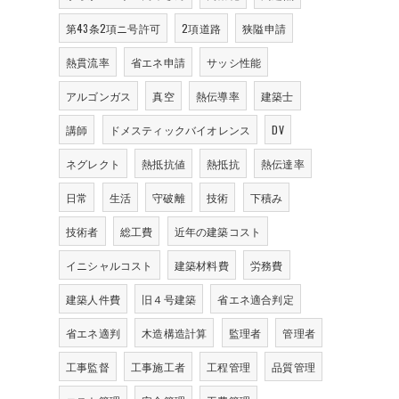
第43条2項ニ号許可
2項道路
狭隘申請
熱貫流率
省エネ申請
サッシ性能
アルゴンガス
真空
熱伝導率
建築士
講師
ドメスティックバイオレンス
DV
ネグレクト
熱抵抗値
熱抵抗
熱伝達率
日常
生活
守破離
技術
下積み
技術者
総工費
近年の建築コスト
イニシャルコスト
建築材料費
労務費
建築人件費
旧４号建築
省エネ適合判定
省エネ適判
木造構造計算
監理者
管理者
工事監督
工事施工者
工程管理
品質管理