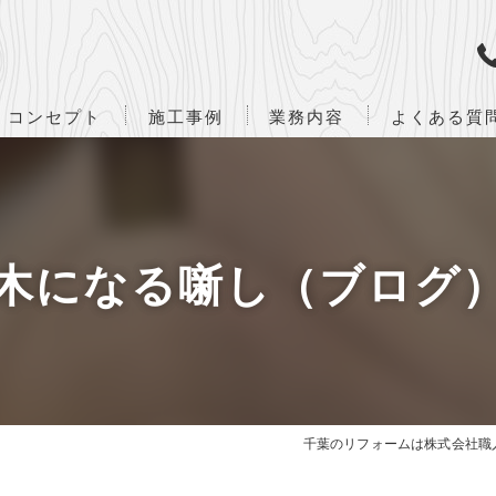
コンセプト
施工事例
業務内容
よくある質
ハーフビルド
設計・監理業務
企画・立案から竣工までの流れ
木になる噺し（ブログ
千葉のリフォームは株式会社職